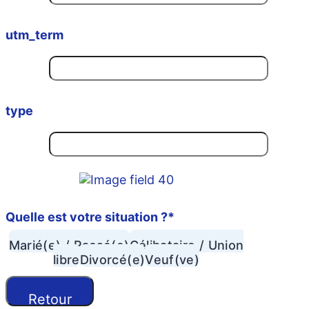
utm_term
type
Quelle est votre situation ?
*
Marié(e) / Pacsé(e)
Célibataire / Union
libre
Divorcé(e)
Veuf(ve)
Retour