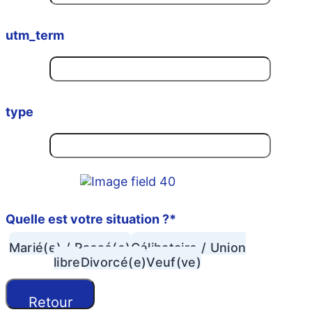
utm_term
type
Quelle est votre situation ?
*
Marié(e) / Pacsé(e)
Célibataire / Union
libre
Divorcé(e)
Veuf(ve)
Retour