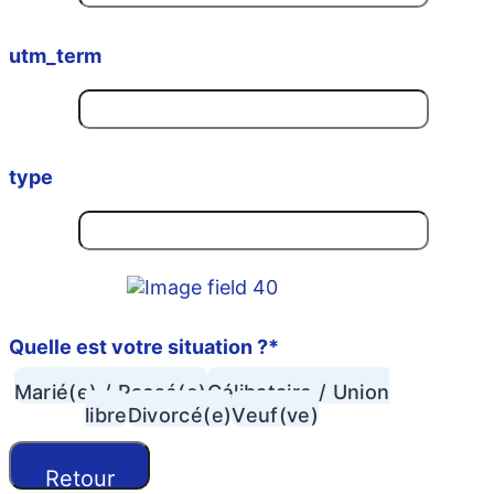
utm_term
type
Quelle est votre situation ?
*
Marié(e) / Pacsé(e)
Célibataire / Union
libre
Divorcé(e)
Veuf(ve)
Retour