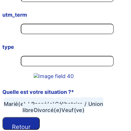
utm_term
type
Quelle est votre situation ?
*
Marié(e) / Pacsé(e)
Célibataire / Union
libre
Divorcé(e)
Veuf(ve)
Retour